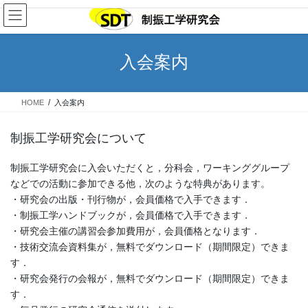
コ
ナ
ン
ビ
テ
ゲ
ン
ー
入会案内
ツ
シ
へ
ョ
ス
ン
HOME
入会案内
キ
に
ッ
移
プ
動
制振工学研究会について
制振工学研究会に入会いただくと，分科会，ワーキンググループ
などでの活動に参加できる他，次のような特典があります。
・研究会の出版・刊行物が，会員価格で入手できます．
・制振工学ハンドブックが，会員価格で入手できます．
・研究会主催の講習会参加費用が，会員価格となります．
・技術交流会資料集が，無料でダウンロード（期間限定）できま
す．
・研究会発行の会報が，無料でダウンロード（期間限定）できま
す．