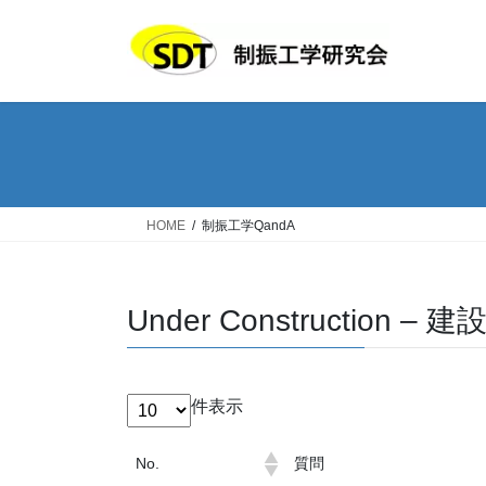
コ
ナ
ン
ビ
テ
ゲ
ン
ー
ツ
シ
へ
ョ
ス
ン
キ
に
ッ
移
HOME
制振工学QandA
プ
動
Under Construction – 建
件表示
No.
質問