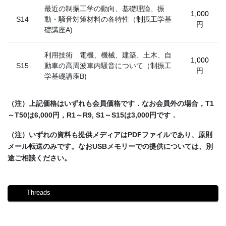
最近の制振工学の動向、基礎理論、振
1,000
S14
動・騒音対策材料の各特性（制振工学基
円
礎講座A)
利用技術 電機、機械、建築、土木、自
1,000
S15
動車の高周波車内騒音について（制振工
円
学基礎講座B)
（注）上記価格はいずれも会員価格です．なお会員外の場合，T1
～T50は6,000円，R1～R9, S1～S15は3,000円です．
（注）いずれの資料も提供メディアはPDFファイルであり、原則
メール転送のみです。なおUSBメモリーでの提供については、別
途ご相談ください。
Threads