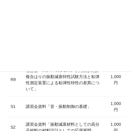
報告書「制振特性測定法の比較検討 -２
1,000
R6
層型制振材料について -」
円
報告書「２層型制振材料の振動減衰特性
1,000
R7
試験及び考察－試験･評価方法のJIS化に
円
向けて -改定第1版」
報告書「音響管計測ＷＧ報告書 音響管
1,000
R8
による多孔質材料の音響特性測定」
円
報告書「JIS K 7391 2008 非拘束形制振
複合はりの振動減衰特性試験方法と粘弾
1,000
R9
性測定装置による粘弾性特性の差異につ
円
いて」
1,000
S1
講習会資料「音・振動制御の基礎」
円
講習会資料「振動減衰材料としての高分
1,000
S2
子材料の材料設計としての応用展開」
円