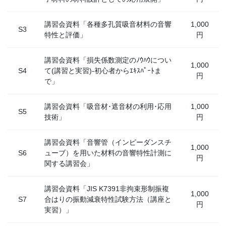
講習会資料「各種多孔質吸音材料の音響
1,000
S3
特性と評価」
円
講習会資料「損失係数測定のﾉｳﾊｳについ
1,000
S4
て(講習と実習)-初心者からｴｷｽﾊﾟｰﾄま
円
で」
講習会資料「吸音材･遮音材の利用･応用
1,000
S5
技術」
円
講習会資料「音響管（インピーダンスチ
1,000
S6
ューブ）を用いた材料の音響特性計測に
円
関する講習会」
講習会資料「JIS K7391非拘束形制振複
1,000
S7
合はりの振動減衰特性試験方法（講座と
円
実習）」