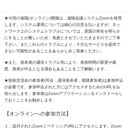
制振工学研究会 技術交流会参加申込ページ
★今回の遠隔(オンライン)開催は，遠隔会議システムZoomを使用
します。システム運用については細心の注意を払いますが、ネッ
トワーク上のシステムトラブルについては，原因の所在を明らか
にすることが難しいため，免責とさせていただきますのでご了承
下さい。またこれらのトラブルにより，十分なサービスを提供で
きない可能性があることをあらかじめご容赦ください。
★また、発表者の通信トラプル等により、発表時間の変更や最
悪、発表が中止となる場合もあることをご了解願います．
★技術交流会の参加者(司会，講演発表者，聴講参加者)は参加申込
が必要です。参加申込された方にはアクセスするためのURLをお
知らせします。参加者はZoomアプリケーションをインストールし
ておくことをお勧めします。
【オンラインへの参加方法】
１．送付されたZoomミーティングURLにアクセスします。Zoom